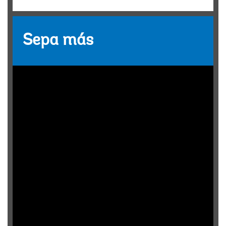
Analía Martínez
Sepa más
Felicitarlos excelentes por el amor a la niñez
Zoraida
Educación Temprana para la inclusión e integración de una
sociedad presente - futura
Cristinavi
Es conveniente el uso de la tecnología digital interactiva a
escolares, desde la educación inicial (a partir de los 4 a 5
años de edad)?.
JuanL