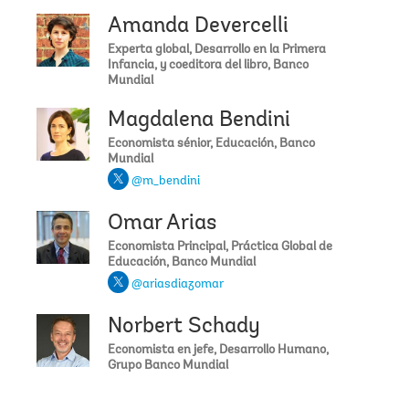
formularios para crear experiencias implementadoras.
Amanda Devercelli
Felicitaciones por el espacio de construcción socioeducativa.
Desde Argentina, Cristina Avila Muchas Gracias por la
Experta global, Desarrollo en la Primera
invitación
Infancia, y coeditora del libro, Banco
Mundial
cristinavi
Magdalena Bendini
Economista sénior, Educación, Banco
Recuerden que pueden enviar sus preguntas en este chat o
Mundial
en social media utilizando el hashtag #EducaciónTemprana.
@m_bendini
Nuestras expertas están respondiendo en vivo.
Omar Arias
Analía Martínez
Economista Principal, Práctica Global de
Educación, Banco Mundial
Para obtener más información sobre el trabajo del Banco
@ariasdiazomar
Mundial en educación pueden visitar:
www.bancomundial.org
Norbert Schady
Analía Martínez
Economista en jefe, Desarrollo Humano,
Grupo Banco Mundial