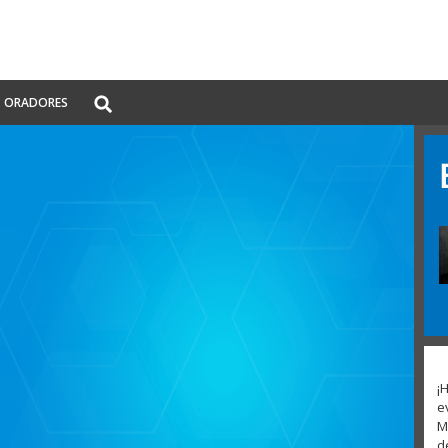
Global
ORADORES
Search
dropdown
¡
e
M
d