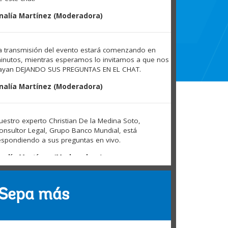
nalía Martínez (Moderadora)
a transmisión del evento estará comenzando en
inutos, mientras esperamos lo invitamos a que nos
ayan DEJANDO SUS PREGUNTAS EN EL CHAT.
nalía Martínez (Moderadora)
uestro experto Christian De la Medina Soto,
onsultor Legal, Grupo Banco Mundial, está
espondiendo a sus preguntas en vivo.
nalía Martínez (Moderadora)
omo crear un lugar de trabajo inclusivo y cual es el
Sepa más
eneficio?
l conjunto de indicadores referido al acceso al