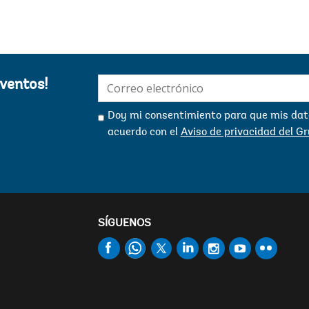
e
c
o
t
e
E
i
E-
eventos!
mail:
C
Doy mi consentimiento para que mis dato
acuerdo con el
Aviso de privacidad del G
D
e
t
s
t
e
SÍGUENOS
c
N
Q