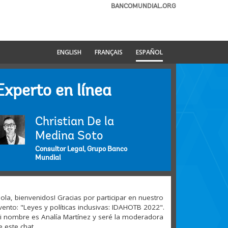
BANCOMUNDIAL.ORG
ENGLISH
FRANÇAIS
ESPAÑOL
Experto en línea
Christian De la
Medina Soto
Consultor Legal, Grupo Banco
Mundial
Hola, bienvenidos! Gracias por participar en nuestro
vento: "Leyes y políticas inclusivas: IDAHOTB 2022".
i nombre es Analía Martínez y seré la moderadora
e este chat.