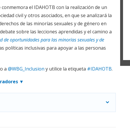
m
l
e conmemora el IDAHOTB con la realización de un
n
iedad civil y otros asociados, en que se analizará la
a
s
derechos de las minorías sexuales y de género en
g
 debate sobre las lecciones aprendidas y el camino a
e
p
d de oportunidades para las minorías sexuales y de
o
las políticas inclusivas para apoyar a las personas
b
U
e
do a
@WBG_Inclusion
y utilice la etiqueta
#IDAHOTB
.
E
d
radores ▼
p
d
r
e
C