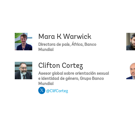
C
s
L
M
Mara K Warwick
Jay Gilli
@
Directora de país, África, Banco
u
Mundial
s
(
Clifton Cortez
Nazlie Ba
l
s
Asesor global sobre orientación sexual
c
e identidad de género, Grupo Banco
s
Mundial
r
@ClifCortez
á
c
s
p
e
i
Louise Co
p