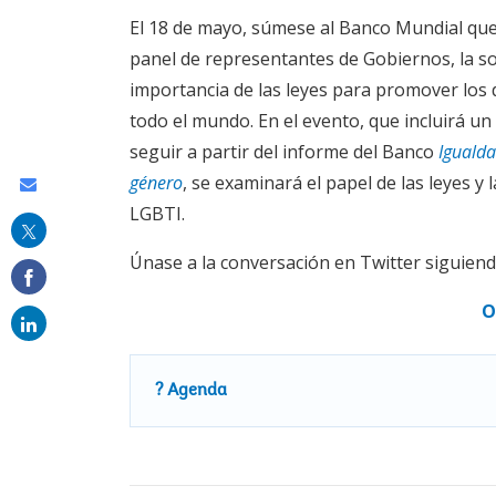
El 18 de mayo, súmese al Banco Mundial qu
panel de representantes de Gobiernos, la soc
importancia de las leyes para promover los 
todo el mundo. En el evento, que incluirá un
seguir a partir del informe del Banco
Igualda
género
, se examinará el papel de las leyes y 
Share
LGBTI.
this
on
Únase a la conversación en Twitter siguien
email
O
? Agenda