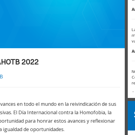
A
L
m
v
A
IDAHOTB 2022
N
B
C
r
A
nces en todo el mundo en la reivindicación de sus
ivas. El Día Internacional contra la Homofobia, la
C
b
portunidad para honrar estos avances y reflexionar
na igualdad de oportunidades.
E