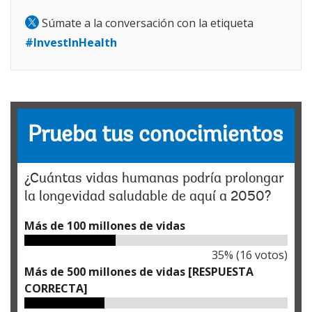
implicaciones para el crecimiento económico, el
Súmate a la conversación con la etiqueta
capital humano, la participación laboral y la
#InvestInHealth
sostenibilidad de los sistemas de salud y
protección social. Los panelistas analizaron
políticas y alianzas que permitan a los países
adaptarse al cambio demográfico y mejorar los
Prueba tus conocimientos
resultados para las personas mayores y las
generaciones futuras.
¿Cuántas vidas humanas podría prolongar
la longevidad saludable de aquí a 2050?
Más de 100 millones de vidas
35
% (
16
votos)
Más de 500 millones de vidas [RESPUESTA
CORRECTA]