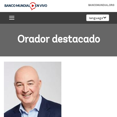
Skip
BANCOMUNDIAL.ORG
to
Banco
Main
language
Mundial
Navigation
En
Vivo
Orador destacado