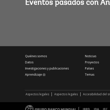
Eventos pasados con An
Quiénes somos
Noticias
Datos
Proyectos
Investigaciones y publicaciones
Países
Aprendizaje (i)
Temas
Aspectos legales
Aspectos legales
Accesibilidad del s
IBRD
IDA
IFC