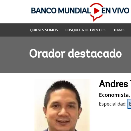
Skip
to
Main
Navigation
Banco
QUIÉNES SOMOS
BÚSQUEDA DE EVENTOS
TEMAS
Mundial
En
Vivo
Orador destacado
Andres 
Economista,
Especialidad
: