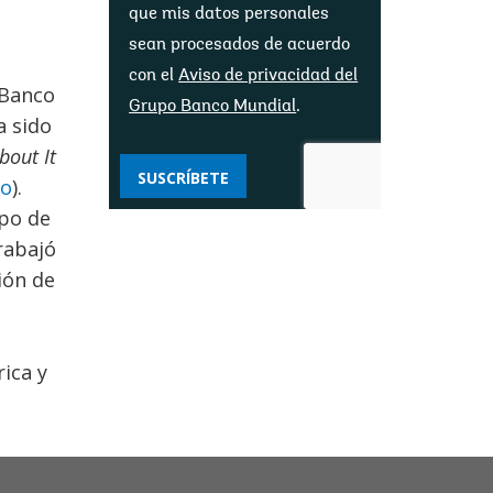
que mis datos personales
sean procesados ​​de acuerdo
con el
Aviso de privacidad del
 Banco
Grupo Banco Mundial
.
a sido
out It
SUSCRÍBETE
to
).
upo de
rabajó
ión de
ica y