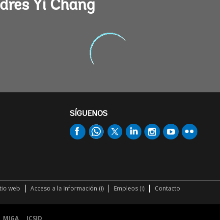
dres Yi Chang
SÍGUENOS
itio web
Acceso a la Información (i)
Empleos (i)
Contacto
MIGA
ICSID