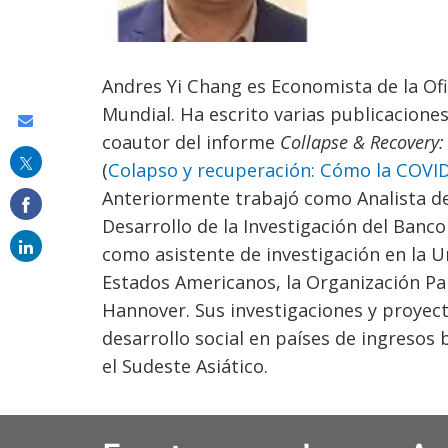
Andres Yi Chang es Economista de la Of
Mundial. Ha escrito varias publicacione
Share
coautor del informe
Collapse & Recovery
this
(
Colapso y recuperación: Cómo la COVID
on
Anteriormente trabajó como Analista de 
email
Desarrollo de la Investigación del Banc
como asistente de investigación en la U
Estados Americanos, la Organización Pan
Hannover. Sus investigaciones y proyecto
desarrollo social en países de ingresos 
el Sudeste Asiático.