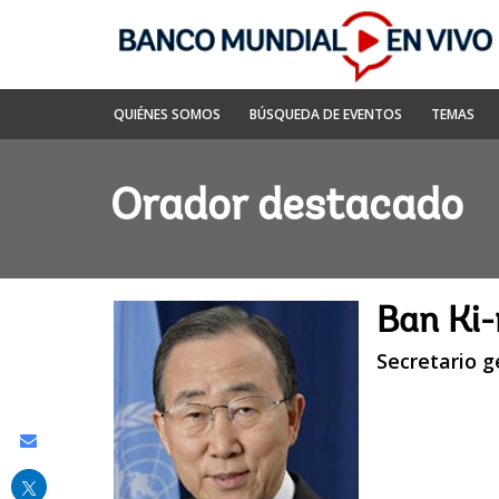
Skip
to
Main
Navigation
Banco
QUIÉNES SOMOS
BÚSQUEDA DE EVENTOS
TEMAS
Mundial
En
Vivo
Orador destacado
Ban Ki
Secretario 
Share
this