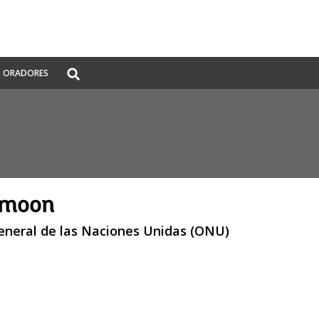
Global
ORADORES
Search
dropdown
-moon
general de las Naciones Unidas (ONU)