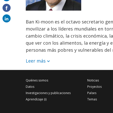
on
email
Ban Ki-moon es el octavo secretario gen
movilizar a los líderes mundiales en tor
cambio climático, la crisis económica, 
que ver con los alimentos, la energía y 
personas más pobres y vulnerables del 
Leer más
Quiénes somos
Noticias
Datos
Proyectos
Investigaciones y publicaciones
Países
Aprendizaje (i)
Temas