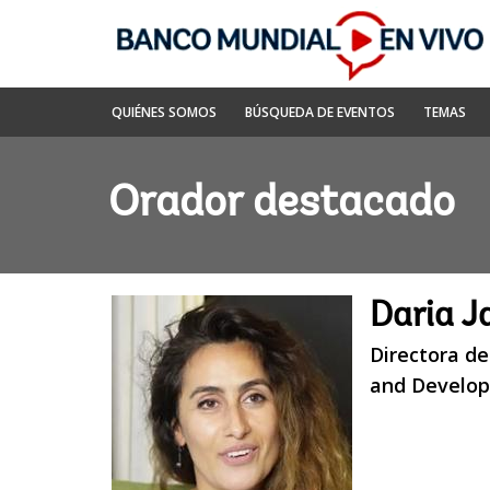
Skip
to
Main
Navigation
Banco
QUIÉNES SOMOS
BÚSQUEDA DE EVENTOS
TEMAS
Mundial
En
Vivo
Orador destacado
Daria J
Directora de
and Develo