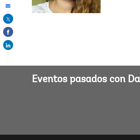
Share
this
on
email
Eventos pasados con Da