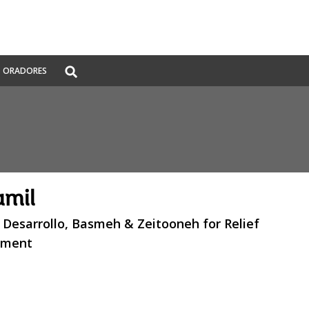
Global
ORADORES
Search
dropdown
amil
 Desarrollo, Basmeh & Zeitooneh for Relief
pment