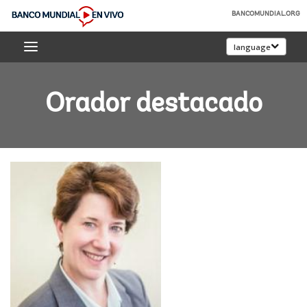
Skip
BANCOMUNDIAL.ORG
to
Banco
Main
language
Mundial
Navigation
En
Vivo
Orador destacado