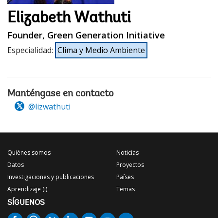
Elizabeth Wathuti
Founder, Green Generation Initiative
Especialidad
:
Clima y Medio Ambiente
Manténgase en contacto
@lizwathuti
Quiénes somos
Noticias
Datos
Proyectos
Investigaciones y publicaciones
Países
Aprendizaje (i)
Temas
SÍGUENOS