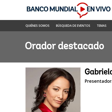
Skip
to
Main
Navigation
Banco
QUIÉNES SOMOS
BÚSQUEDA DE EVENTOS
TEMAS
Mundial
En
Vivo
Orador destacado
Gabriel
Presentador