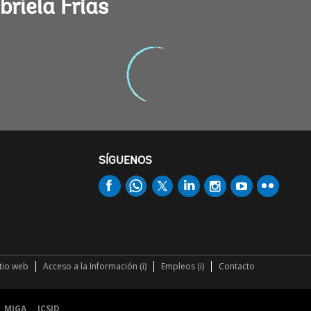
riela Frías
SÍGUENOS
itio web
Acceso a la Información (i)
Empleos (i)
Contacto
MIGA
ICSID