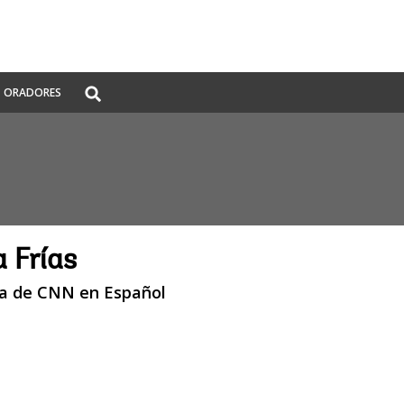
Global
ORADORES
Search
dropdown
a Frías
a de CNN en Español