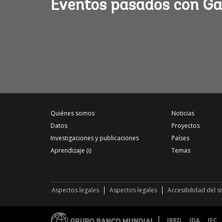
Eventos pasados con Gab
Quiénes somos
Noticias
Datos
Proyectos
Investigaciones y publicaciones
Países
Aprendizaje (i)
Temas
Aspectos legales
Aspectos legales
Accesibilidad del s
IBRD
IDA
IFC