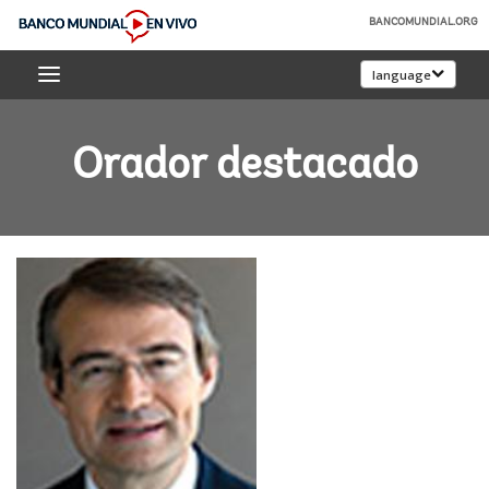
Skip
BANCOMUNDIAL.ORG
to
Banco
Main
language
Mundial
Navigation
En
Vivo
Orador destacado