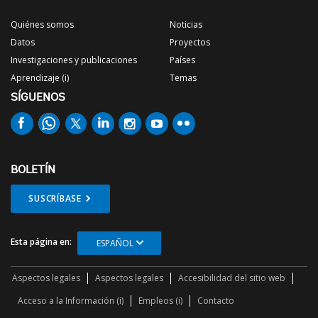
Quiénes somos
Noticias
Datos
Proyectos
Investigaciones y publicaciones
Países
Aprendizaje (i)
Temas
SÍGUENOS
BOLETÍN
SUSCRÍBASE
Esta página en:
ESPAÑOL
Aspectos legales
Aspectos legales
Accesibilidad del sitio web
Acceso a la Información (i)
Empleos (i)
Contacto