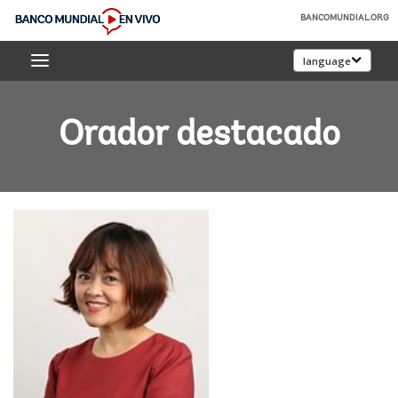
Skip
BANCOMUNDIAL.ORG
to
Banco
Main
language
Mundial
Navigation
En
Vivo
Orador destacado