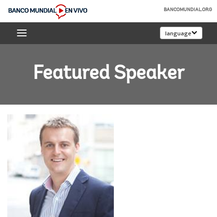
Skip
BANCOMUNDIAL.ORG
to
Banco
Main
language
Mundial
Navigation
En
Vivo
Featured Speaker