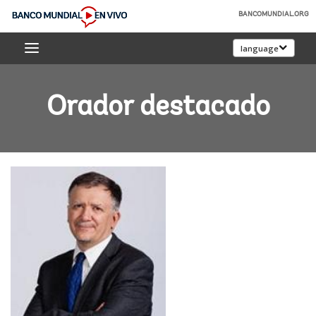
Skip
BANCOMUNDIAL.ORG
to
Banco
Main
language
Mundial
Navigation
En
Vivo
Orador destacado