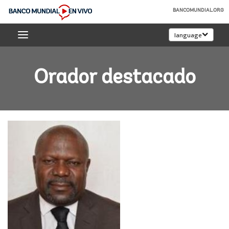
Skip
BANCOMUNDIAL.ORG
to
Banco
Main
language
Mundial
Navigation
En
Vivo
Orador destacado