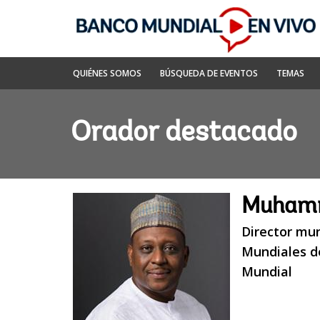
Skip
to
Main
Navigation
Banco
QUIÉNES SOMOS
BÚSQUEDA DE EVENTOS
TEMAS
Mundial
En
Vivo
Orador destacado
Muhamm
Director mu
Mundiales de
Mundial