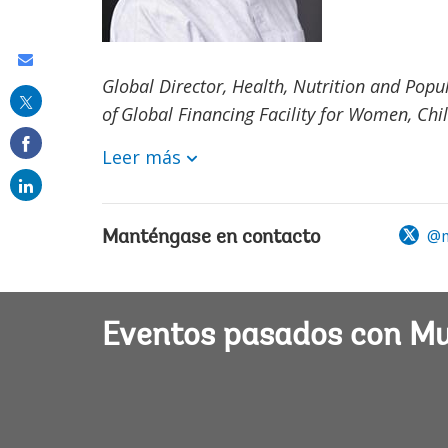
Share
Global Director, Health, Nutrition and Popu
this
of Global Financing Facility for Women, Ch
on
Leer más
email
@m
Manténgase en contacto
Eventos pasados con M