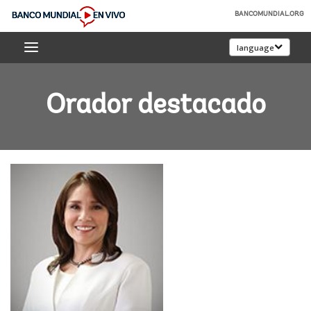
Skip
BANCOMUNDIAL.ORG
to
Banco
Main
language
Mundial
Navigation
En
Vivo
Orador destacado