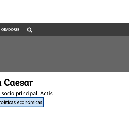
Global
ORADORES
Search
dropdown
n Caesar
socio principal, Actis
Políticas económicas