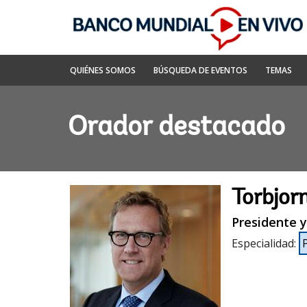
Skip
to
Main
Navigation
Banco
QUIÉNES SOMOS
BÚSQUEDA DE EVENTOS
TEMAS
Mundial
En
Vivo
Orador destacado
Torbjor
Presidente y 
Especialidad
: