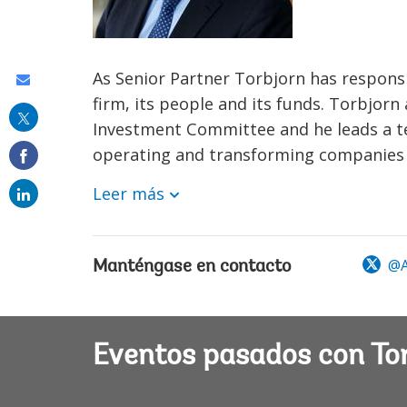
As Senior Partner Torbjorn has responsi
Share
firm, its people and its funds. Torbjor
this
Investment Committee and he leads a te
on
operating and transforming companies in
email
Leer más
@A
Manténgase en contacto
Eventos pasados con To