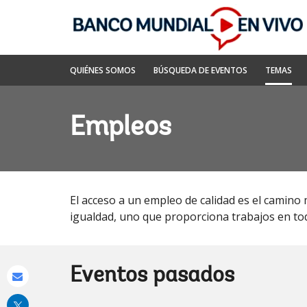
Skip
to
Main
Navigation
Banco
QUIÉNES SOMOS
BÚSQUEDA DE EVENTOS
TEMAS
Mundial
En
Vivo
Empleos
El acceso a un empleo de calidad es el camino
igualdad, uno que proporciona trabajos en tod
Eventos pasados
Share
this