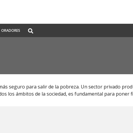
Global
ORADORES
Search
dropdown
 más seguro para salir de la pobreza. Un sector privado pro
os los ámbitos de la sociedad, es fundamental para poner f