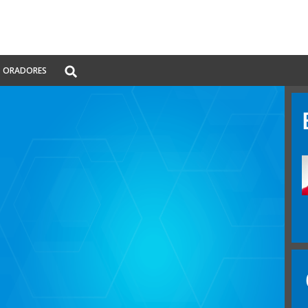
Global
ORADORES
Search
dropdown