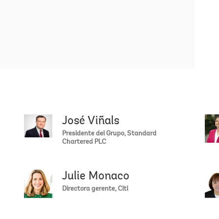
t
g
c
v
m
E
U
d
y
c
c
p
José Viñals
David R.
E
Presidente del Grupo, Standard
Chartered PLC
L
s
M
Julie Monaco
p
Rania Al
E
Directora gerente, Citi
B
p