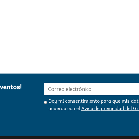
d
J
E
c
D
E
Jorge Fam
d
E
L
o
c
s
a
E-
eventos!
p
mail:
c
Doy mi consentimiento para que mis dato
e
a
acuerdo con el
Aviso de privacidad del G
e
1
L
h
o