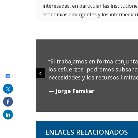
interesadas, en particular las institucion
economías emergentes y los intermediari
fundamentales para alcanzar los Objetivo
metas climáticas cruciales. Según estimac
financiamiento en las próximas décadas p
“Si trabajamos en forma conjunt
los esfuerzos, podremos subsanar
Share
necesidades y los recursos limit
this
— Jorge Familiar
on
email
ENLACES RELACIONADOS