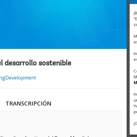
¡
“
s
M
e
H
e
el desarrollo sostenible
C
M
ngDevelopment
M
H
u
TRANSCRIPCIÓN
Y
p
¡
p
o