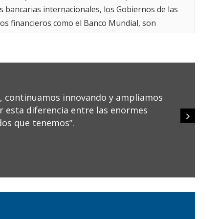
M
es bancarias internacionales, los Gobiernos de las
E
os financieros como el Banco Mundial, son
e
s de Desarrollo Sostenible (ODS), que incluyen
f
p
iones, se necesitarán USD 20 billones en
E
ara abordar estos desafíos.
E
d
e
a, continuamos innovando y ampliamos
a
 esta diferencia entre las enormes
s
e
ados que tenemos”.
r
c
V
E
b
a
e
E