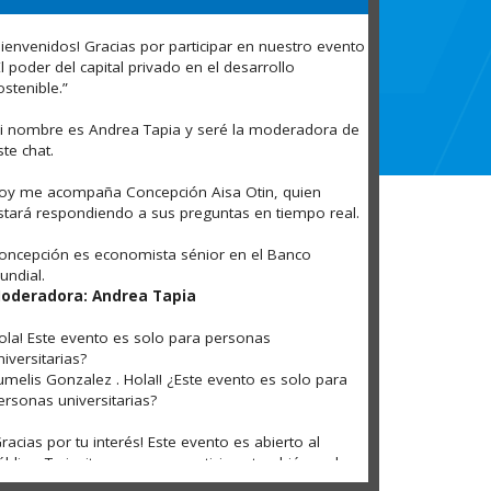
Bienvenidos! Gracias por participar en nuestro evento
El poder del capital privado en el desarrollo
ostenible.”
i nombre es Andrea Tapia y seré la moderadora de
ste chat.
oy me acompaña Concepción Aisa Otin, quien
stará respondiendo a sus preguntas en tiempo real.
oncepción es economista sénior en el Banco
undial.
oderadora: Andrea Tapia
ola! Este evento es solo para personas
niversitarias?
umelis Gonzalez . Hola!! ¿Este evento es solo para
ersonas universitarias?
Gracias por tu interés! Este evento es abierto al
úblico. Te invitamos a que participes también en los
tros eventos en vivo que tendremos hoy. Puedes