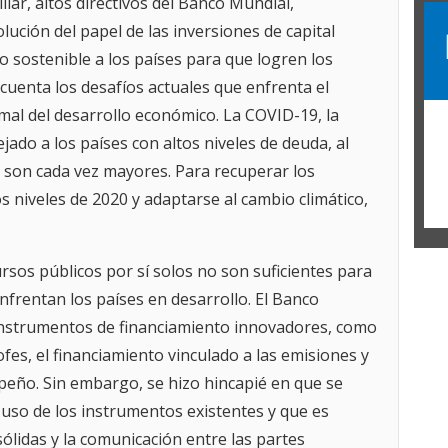
iar, altos directivos del Banco Mundial,
r
lución del papel de las inversiones de capital
w
M
o sostenible a los países para que logren los
 cuenta los desafíos actuales que enfrenta el
C
A
al del desarrollo económico. La COVID-19, la
jado a los países con altos niveles de deuda, al
U
d
 son cada vez mayores. Para recuperar los
u
s niveles de 2020 y adaptarse al cambio climático,
d
i
w
E
rsos públicos por sí solos no son suficientes para
S
nfrentan los países en desarrollo. El Banco
b
instrumentos de financiamiento innovadores, como
d
fes, el financiamiento vinculado a las emisiones y
M
eño. Sin embargo, se hizo hincapié en que se
q
uso de los instrumentos existentes y que es
e
o
ólidas y la comunicación entre las partes