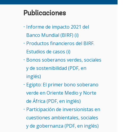
P
d
Publicaciones
p
r
O
Informe de impacto 2021 del
v
Banco Mundial (BIRF) (i)
E
Productos financieros del BIRF.
a
Estudios de casos (i)
t
i
Bonos soberanos verdes, sociales
E
y de sostenibilidad (PDF, en
P
inglés)
e
Egipto: El primer bono soberano
M
verde en Oriente Medio y Norte
C
de África (PDF, en inglés)
s
Participación de inversionistas en
l
R
cuestiones ambientales, sociales
y de gobernanza (PDF, en inglés)
E
d