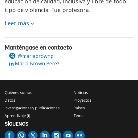
educación de calidad, inclusiva y libre de todo
tipo de violencia. Fue profesora.
Leer más
Manténgase en contacto
@mariabrownp
María Brown Pérez
Quiénes somos
Noticias
Datos
Proyectos
Investigaciones y publicaciones
Países
Aprendizaje (i)
Temas
SÍGUENOS