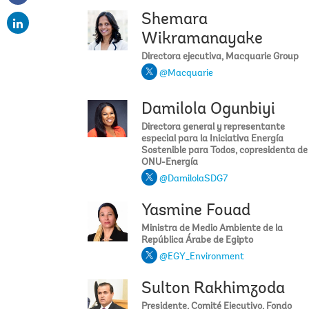
email
Shemara
Wikramanayake
Directora ejecutiva, Macquarie Group
@Macquarie
Damilola Ogunbiyi
Directora general y representante
especial para la Iniciativa Energía
Sostenible para Todos, copresidenta de
ONU-Energía
@DamilolaSDG7
Yasmine Fouad
Ministra de Medio Ambiente de la
República Árabe de Egipto
@EGY_Environment
Sulton Rakhimzoda
Presidente, Comité Ejecutivo, Fondo