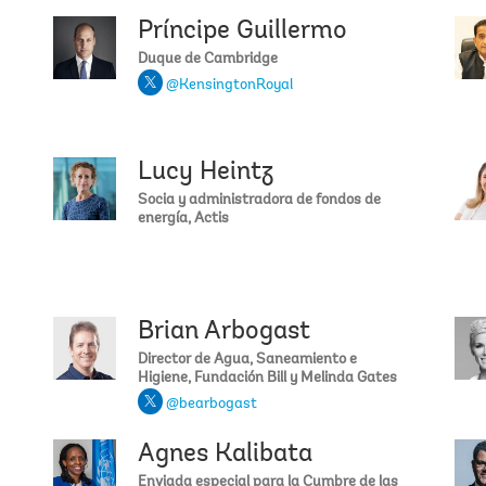
Príncipe Guillermo
Shemara
Duque de Cambridge
@KensingtonRoyal
Lucy Heintz
Damilola
Socia y administradora de fondos de
energía, Actis
Brian Arbogast
Yasmine 
Director de Agua, Saneamiento e
Higiene, Fundación Bill y Melinda Gates
@bearbogast
Agnes Kalibata
Sulton R
Enviada especial para la Cumbre de las