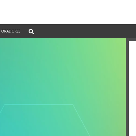
Global
ORADORES
Search
dropdown