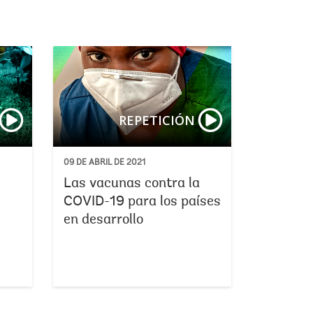
turo verde, resiliente e inclusivo
Repensar la deuda: Financiamiento del futuro en medio de 
Transiciones verde
REPETICIÓN
09 DE ABRIL DE 2021
Las vacunas contra la
COVID-19 para los países
en desarrollo