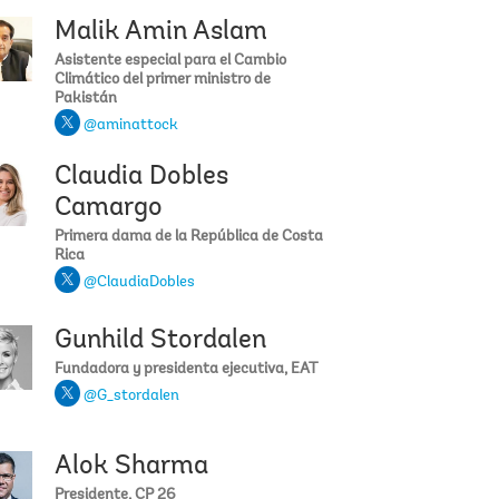
Malik Amin Aslam
 Wikramanayake
Príncipe Guillermo
Asistente especial para el Cambio
Climático del primer ministro de
Pakistán
@aminattock
Claudia Dobles
 Ogunbiyi
Lucy Heintz
Camargo
Primera dama de la República de Costa
Rica
@ClaudiaDobles
Gunhild Stordalen
Fouad
Brian Arbogast
Fundadora y presidenta ejecutiva, EAT
@G_stordalen
Alok Sharma
akhimzoda
Agnes Kalibata
Presidente, CP 26