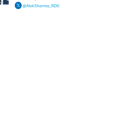
@AlokSharma_RDG
adr
braham